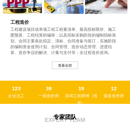
工程造价
工程建设项目或单项工程工程量清单、最高投标限价、施工
图预算、工程结算的编审；以及招标采购阶段的编制招标策
划、合同主要条款拟定、清标、合同准备与签订，实施阶段
的编制资金使用计划、合同管理、造价动态管理、进度结
算、造价争议的解决、计量与支付等；全过程造价咨询。
招标代理服务
查看全部
建设项目施工、材料设备采购、服务及配套项目提供招标代
理服务，提供项目EPC、PC、BOT各种建设模式的招标代理
服务。
123
39
19
12
企业员工
一级造价师
咨询工程师傅（投
煤炭造价师
资）
PPP项目咨询
编制《项目实施方案》、《物有所值评价报告》和《财政承
专家团队
受能力论证报告》；组织社会资本采购，起草《PPP项目合
EXPERT TEAM
同》、协助合同谈判；项目绩效评价和中期评估；PPP项目
全生命周期工程咨询、造价咨询、融资咨询、财务咨询等。