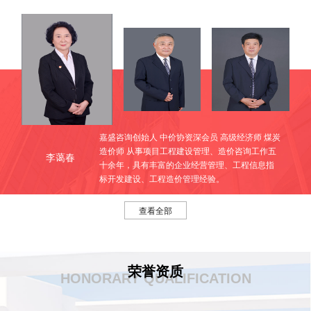
BIM技术咨询服务
BIM技术实施应用方案；
可视化模型创建 ；运用
技术
BIM
BIM
进行设计图纸问题梳理、碰撞检查；运用
技术进行管线综
BIM
合优化、施工方案模拟、施工进度模拟与管控；运用
信息
BIM
协同平台对项目实施信息化协同管理。
财务咨询
嘉盛咨询创始人 中价协资深会员 高级经济师 煤炭
在会计核算上，按照《企业会计准则》、《基本建设财务规
造价师 从事项目工程建设管理、造价咨询工作五
李蔼春
则》、《基本建设项目建设成本管理规定》提供业务操作和
十余年，具有丰富的企业经营管理、工程信息指
政策理解方面的指导服务，答疑解惑；配合项目财务人员规
标开发建设、工程造价管理经验。
范建账建制，合理设计项目会计核算的整体框架和具体核算
原则；定期开展业务交流，根据工程进展对工程会计核算的
查看全部
规范性，项目列支的准确性，业务费用归集的合理性等。
审计
会计报表审计
经济责任审计
工程咨询资深专家 从事煤炭、化工、电力工程咨
荣誉资质
财务收支审计
HONORARY QUALIFICATION
询工作五十余年，具有丰富的煤炭矿井及煤化工
王春堂
资产清查审计
项目建设的专业技术与工程咨询经验。
基本建设竣工财务决算审计