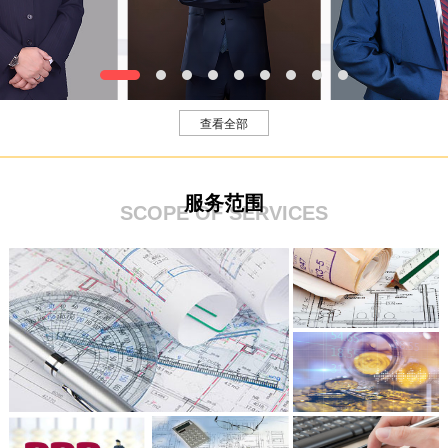
帅岩
钱大海
刘晋
查看全部
服务范围
SCOPE OF SERVICES